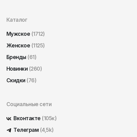
Саратов
Севастополь
Каталог
Сергиев Посад
Мужское
(1712)
Симферополь
Женское
(1125)
Смоленск
Сочи
Бренды
(61)
Ставрополь
Новинки
(260)
Старый Оскол
Скидки
(76)
Стерлитамак
Сыктывкар
Социальные сети
Тамбов
Вконтакте
(105к)
Тверь
Тольятти
Телеграм
(4,5k)