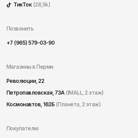
Томск
ТикТок
(28,5k)
Тула
Тюмень
Позвонить
Улан-Удэ
+7 (965) 579-03-90
Ульяновск
Уфа
Ухта
Магазины в Перми
Хабаровск
Революции, 22
Ханты-Мансийск
Петропавловская, 73А
(IMALL, 2 этаж)
Чайковский
Космонавтов, 162Б
(Планета, 2 этаж)
Чебоксары
Челябинск
Покупателю
Черкесск