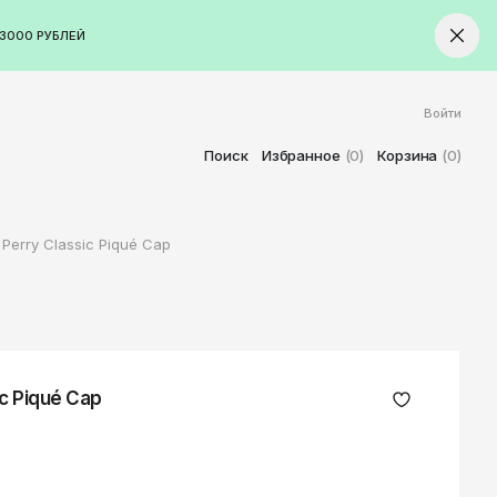
3000 РУБЛЕЙ
Войти
ород
Ставрополь
Поиск
Избранное
(0)
Корзина
(0)
Старый Оскол
Стерлитамак
 Perry Classic Piqué Cap
Сыктывкар
Тамбов
Тверь
Тольятти
Томск
ic Piqué Cap
Тула
Тюмень