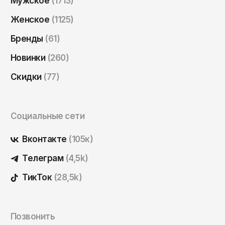
ОКТЯБРЬ
Мужское
(1713)
Омск
Женское
(1125)
Орёл
Бренды
(61)
Оренбург
Новинки
(260)
Пенза
Скидки
(77)
Пермь
Петрозаводск
Петропавловск-Камчатский
Социальные сети
Псков
Вконтакте
(105к)
Ростов-на-Дону
Телеграм
(4,5k)
Рязань
ТикТок
(28,5k)
Самара
Санкт-Петербург
Саранск
Позвонить