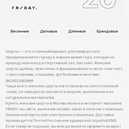
Киров
Krakatau
Шорты
Брюки
Комсомольск-на-Амуре
Lacoste
Штаны
Кострома
Аксессуары
Levi's
Краснодар
Шорты
Весенние
Деловые
Длинные
Брендовые
Шапки
Li-Ning
Красноярск
Аксессуары
Шарфы
Курган
Napapijri
Шорты — это отличный вариант для комфортного
передвижения по городу в жаркое время года, поездки на
Курск
Перчатки
Шапки
Native
природу или поход в спортивный зал, бассейн. Женские
Кызыл
шорты удобны, практичны и функциональны и легко сочетают
Рюкзаки
Шарфы
New Balance
с кроссовками, сланцами, футболками и многими
Липецк
аксессуарами
.
Сумки
Перчатки
Nike
Чаще всего женские шорты изготовлены из синтетической
Магадан
ткани, но нередко встречаются модели, выполненные из
Кошельки
Рюкзаки
Obey
натуральных материалов.
Магнитогорск
Купить женские шорты в Москве можно в интернет-магазине
Носки
Сумки
Майкоп
Puma
FRIDAY на сайте, выполнив онлайн-заказ и оплатив с помощью
банковской карты или электронного кошелька. Доставка
Ремни
Кошельки
Махачкала
Ragged Jeans
производится Почтой России или курьерской службой EMS.
Если товар не подошел, вы всегда можете оформить возврат
Москва