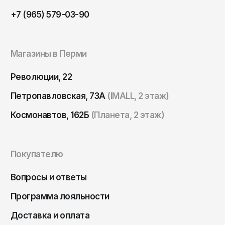
Саратов
+7 (965) 579-03-90
Севастополь
Сергиев Посад
Магазины в Перми
Симферополь
Смоленск
Революции, 22
Сочи
Петропавловская, 73А
(IMALL, 2 этаж)
Ставрополь
Космонавтов, 162Б
(Планета, 2 этаж)
Старый Оскол
Стерлитамак
Покупателю
Сыктывкар
Вопросы и ответы
Тамбов
Тверь
Программа лояльности
Тольятти
Доставка и оплата